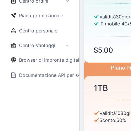
Centro ordini
Piano promozionale
Validità30gio
IP mobile 4G/
Centro personale
Centro Vantaggi
$5.00
Browser di impronte digitali consigliato
Piano P
Documentazione API per sviluppatori
1TB
Validità1080g
Sconto:60%